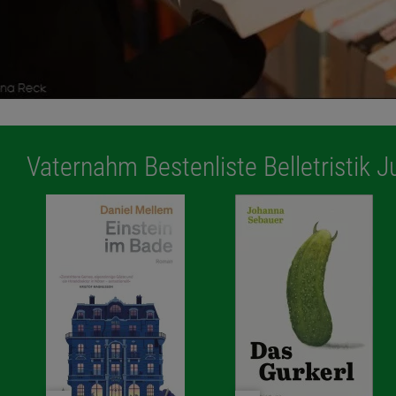
Vaternahm Bestenliste Belletristik J