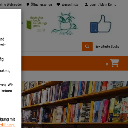
olino Webreader
Öffnungszeiten
Wunschliste
Login / Mein Konto
end
 wie
Erweiterte Suche
fig
0
ookies,
eos). Wir
r keinen
ligung mit
rklärung.