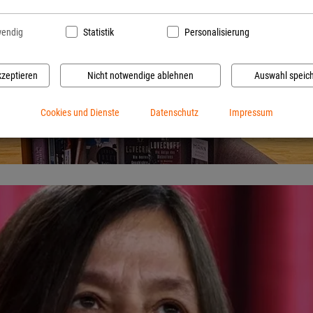
endig
Statistik
Personalisierung
ungen
kzeptieren
Nicht notwendige ablehnen
Auswahl speic
Cookies und Dienste
Datenschutz
Impressum