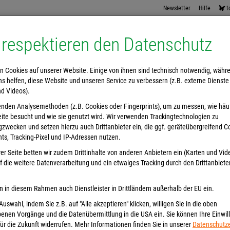
Newsletter
Hilfe
t
 respektieren den Datenschutz
n Cookies auf unserer Website. Einige von ihnen sind technisch notwendig, währ
s helfen, diese Website und unseren Service zu verbessern (z.B. externe Dienste
nd Videos).
enden Analysemethoden (z.B. Cookies oder Fingerprints), um zu messen, wie häu
Lesesommer
Internationale Bücher
Hörbücher
Alle Kategorien
ite besucht und wie sie genutzt wird. Wir verwenden Trackingtechnologien zu
zwecken und setzen hierzu auch Drittanbieter ein, die ggf. geräteübergreifend C
nts, Tracking-Pixel und IP-Adressen nutzen.
er Seite betten wir zudem Drittinhalte von anderen Anbietern ein (Karten und Vid
 die weitere Datenverarbeitung und ein etwaiges Tracking durch den Drittanbiete
n in diesem Rahmen auch Dienstleister in Drittländern außerhalb der EU ein.
 Auswahl, indem Sie z.B. auf "Alle akzeptieren" klicken, willigen Sie in die oben
enen Vorgänge und die Datenübermittlung in die USA ein. Sie können Ihre Einwil
ür die Zukunft widerrufen. Mehr Informationen finden Sie in unserer
Datenschutze